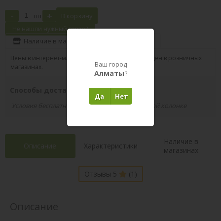
-
+
шт
В корзину
Не нашли нужный товар?
Наличие в магазинах
Поделиться
Цены в интернет-магазине могут отличаться от цен в розничных
Ваш город
магазинах.
Алматы
?
Способы доставки вашего заказа
Да
Нет
Условия бесплатной доставки указаны в правой колонке
Наличие в
Описание
Характеристики
магазинах
Отзывы 5
(1)
Описание