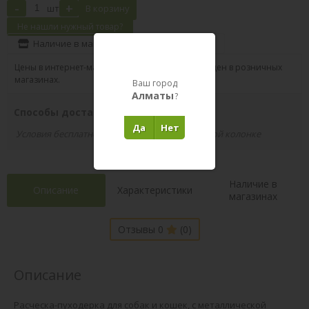
-
+
шт
В корзину
Не нашли нужный товар?
Наличие в магазинах
Поделиться
Цены в интернет-магазине могут отличаться от цен в розничных
магазинах.
Ваш город
Алматы
?
Способы доставки вашего заказа
Да
Нет
Условия бесплатной доставки указаны в правой колонке
Наличие в
Описание
Характеристики
магазинах
Отзывы 0
(0)
Описание
Расческа-пуходерка для собак и кошек, с металлической