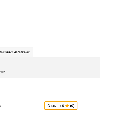
озничных магазинах.
нке
х
Отзывы 0
(0)