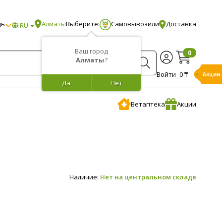
щь
Алматы
Выберите:
Самовывоз
или
Доставка
RU
Ваш город
0
Алматы
?
Войти
0 ₸
Акции
Да
Нет
Ветаптека
Акции
Наличие:
Нет на центральном складе