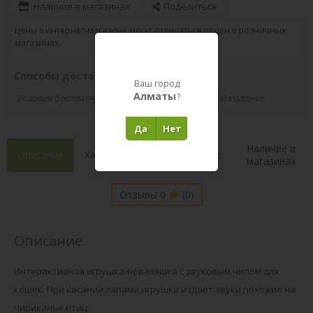
Наличие в магазинах
Поделиться
Цены в интернет-магазине могут отличаться от цен в розничных
магазинах.
Способы доставки вашего заказа
Ваш город
Алматы
?
Условия бесплатной доставки указаны в правой колонке
Да
Нет
Наличие в
Описание
Характеристики
Состав
магазинах
Отзывы 0
(0)
Описание
Интерактивная игрушка-неваляшка с звуковым чипом для
кошек. При касании лапами игрушка издает звуки похожие на
чириканье птиц.