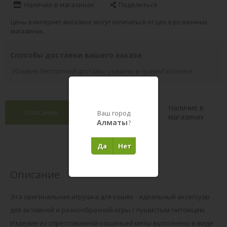
Наличие в магазинах
Поделиться
Цены в интернет-магазине могут отличаться от цен в розничных
магазинах.
Способы доставки вашего заказа
Условия бесплатной доставки указаны в правой колонке
Наличие в
Описание
Характеристики
Ваш город
магазинах
Алматы
?
Отзывы 0
(0)
Да
Нет
Описание
Эта оригинальная игрушка для кошек - идеальный аксессуар
для активной и разнообразной игры с пушистым питомцем.
Изделие из спрессованной кошачьей мяты выполнено в виде