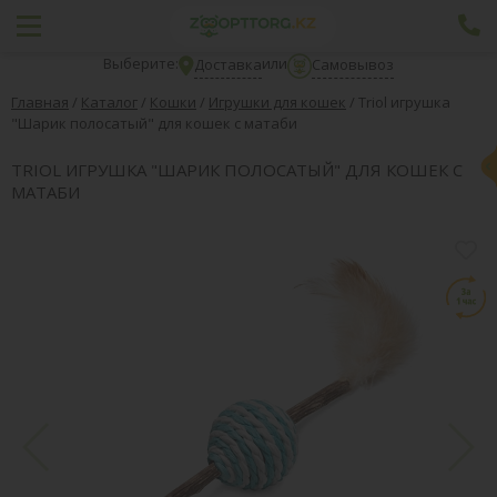
Выберите:
или
Доставка
Самовывоз
Главная
/
Каталог
/
Кошки
/
Игрушки для кошек
/
Triol игрушка
"Шарик полосатый" для кошек с матаби
TRIOL ИГРУШКА "ШАРИК ПОЛОСАТЫЙ" ДЛЯ КОШЕК С
МАТАБИ