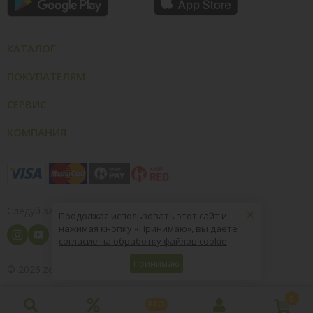
КАТАЛОГ
ПОКУПАТЕЛЯМ
СЕРВИС
КОМПАНИЯ
×
Следуй за нами
Продолжая использовать этот сайт и
нажимая кнопку «Принимаю», вы даете
согласие на обработку файлов cookie
Принимаю
© 2026
8 (800) 004-09-40
ZooOptTorg.KZ
0
PRO