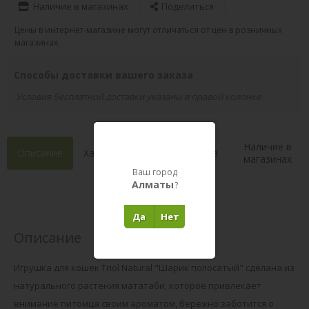
Наличие в магазинах
Поделиться
Цены в интернет-магазине могут отличаться от цен в розничных
магазинах.
Способы доставки вашего заказа
Условия бесплатной доставки указаны в правой колонке
Наличие в
Описание
Характеристики
Состав
магазинах
Ваш город
Алматы
?
Отзывы 0
(0)
Да
Нет
Описание
Игрушка для кошек Triol Natural "Шарик полосатый" сделана из
натурального растения мататаби, которое привлекает
внимание питомца своим ароматом, бережно заботится о