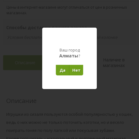
Цены в интернет-магазине могут отличаться от цен в розничных
магазинах.
Способы доставки вашего заказа
Условия бесплатной доставки указаны в правой колонке
Ваш город
Алматы
?
Наличие в
Описание
Характеристики
магазинах
Да
Нет
Отзывы 0
(0)
Описание
Игрушки из сизаля пользуются особой популярностью у кошек,
ведь о них можно не только поточить коготки, но и весело
поиграть гоняя по полу лапкой или покусывая зубами.
Кроме того сизаль – натуральный и долговечный материал,