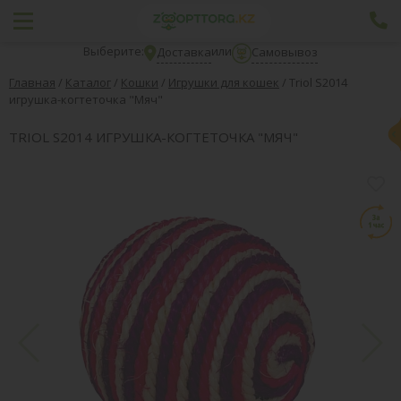
Выберите:
или
Доставка
Самовывоз
Главная
/
Каталог
/
Кошки
/
Игрушки для кошек
/
Triol S2014
игрушка-когтеточка "Мяч"
TRIOL S2014 ИГРУШКА-КОГТЕТОЧКА "МЯЧ"