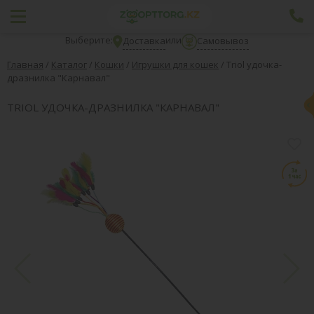
Выберите:
или
Доставка
Самовывоз
Главная
/
Каталог
/
Кошки
/
Игрушки для кошек
/
Triol удочка-
дразнилка "Карнавал"
TRIOL УДОЧКА-ДРАЗНИЛКА "КАРНАВАЛ"