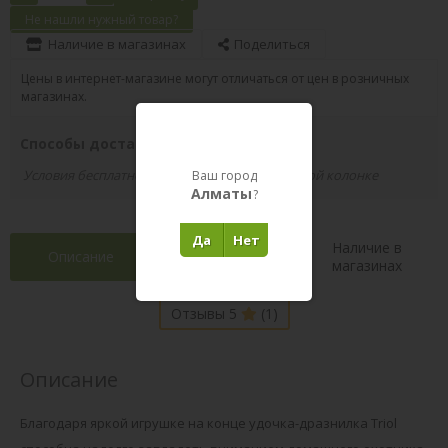
Не нашли нужный товар?
Наличие в магазинах
Поделиться
Цены в интернет-магазине могут отличаться от цен в розничных
магазинах.
Способы доставки вашего заказа
Условия бесплатной доставки указаны в правой колонке
Ваш город
Алматы
?
Да
Нет
Наличие в
Описание
Характеристики
магазинах
Отзывы 5
(1)
Описание
Благодаря яркой игрушке на конце удочка-дразнилка Triol