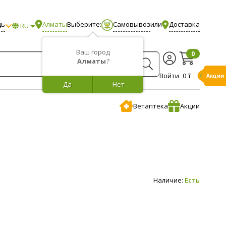
щь
Алматы
Выберите:
Самовывоз
или
Доставка
RU
Ваш город
0
Алматы
?
Войти
0 ₸
Акции
Да
Нет
Ветаптека
Акции
Наличие:
Есть