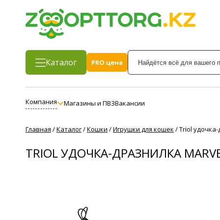
Каталог
PRO цена
Компания
Магазины и ПВЗ
Вакансии
Главная
/
Каталог
/
Кошки
/
Игрушки для кошек
/
Triol удочка
TRIOL УДОЧКА-ДРАЗНИЛКА MARVE