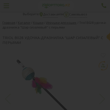
Выберите:
или
Доставка
Самовывоз
Главная
/
Каталог
/
Кошки
/
Игрушки для кошек
/
Triol В028 удочка-
дразнилка "Шар сизалевый" с перьями
TRIOL В028 УДОЧКА-ДРАЗНИЛКА "ШАР СИЗАЛЕВЫЙ" С
ПЕРЬЯМИ