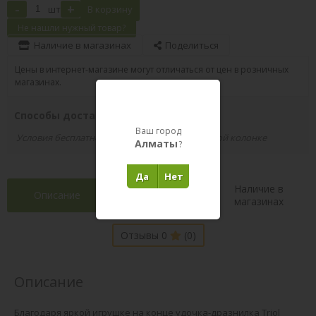
-
+
шт
В корзину
Не нашли нужный товар?
Наличие в магазинах
Поделиться
Цены в интернет-магазине могут отличаться от цен в розничных
магазинах.
Способы доставки вашего заказа
Ваш город
Условия бесплатной доставки указаны в правой колонке
Алматы
?
Да
Нет
Наличие в
Описание
Характеристики
магазинах
Отзывы 0
(0)
Описание
Благодаря яркой игрушке на конце удочка-дразнилка Triol