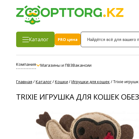
Каталог
PRO цена
Компания
Магазины и ПВЗ
Вакансии
Главная
/
Каталог
/
Кошки
/
Игрушки для кошек
/
Trixie игру
TRIXIE ИГРУШКА ДЛЯ КОШЕК ОБ