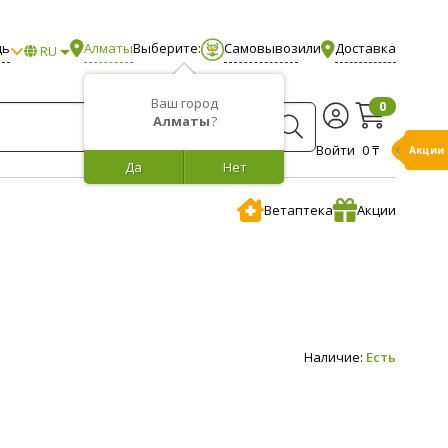
щь
Алматы
Выберите:
Самовывоз
или
Доставка
RU
Ваш город
0
Алматы
?
Войти
0 ₸
Акции
Да
Нет
Ветаптека
Акции
Наличие:
Есть