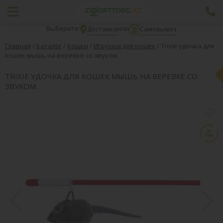
Выберите:
или
Доставка
Самовывоз
Главная
/
Каталог
/
Кошки
/
Игрушки для кошек
/
Trixie удочка для
кошек мышь на веревке со звуком.
TRIXIE УДОЧКА ДЛЯ КОШЕК МЫШЬ НА ВЕРЕВКЕ СО
ЗВУКОМ.