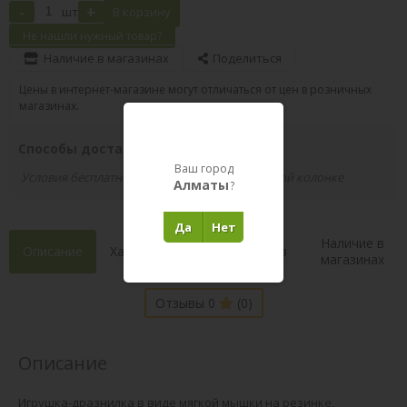
-
+
шт
В корзину
Не нашли нужный товар?
Наличие в магазинах
Поделиться
Цены в интернет-магазине могут отличаться от цен в розничных
магазинах.
Способы доставки вашего заказа
Ваш город
Условия бесплатной доставки указаны в правой колонке
Алматы
?
Да
Нет
Наличие в
Описание
Характеристики
Состав
магазинах
Отзывы 0
(0)
Описание
Игрушка-дразнилка в виде мягкой мышки на резинке,