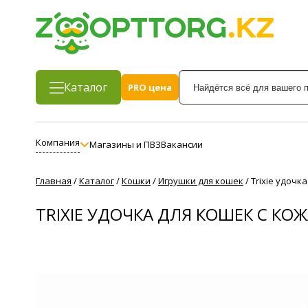
Каталог
PRO цена
Компания
Магазины и ПВЗ
Вакансии
Главная
/
Каталог
/
Кошки
/
Игрушки для кошек
/
Trixie удоч
TRIXIE УДОЧКА ДЛЯ КОШЕК С К