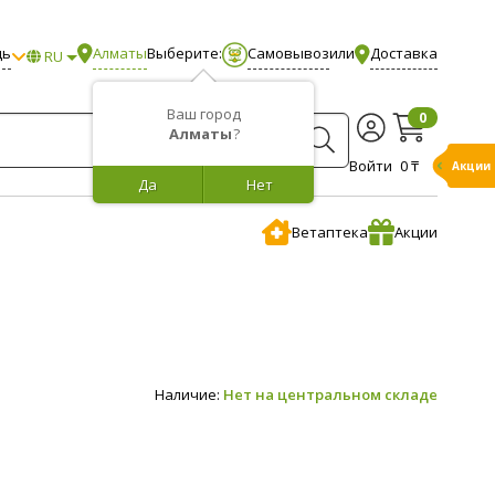
щь
Алматы
Выберите:
Самовывоз
или
Доставка
RU
Ваш город
0
Алматы
?
Войти
0 ₸
Акции
Да
Нет
Ветаптека
Акции
Наличие:
Нет на центральном складе