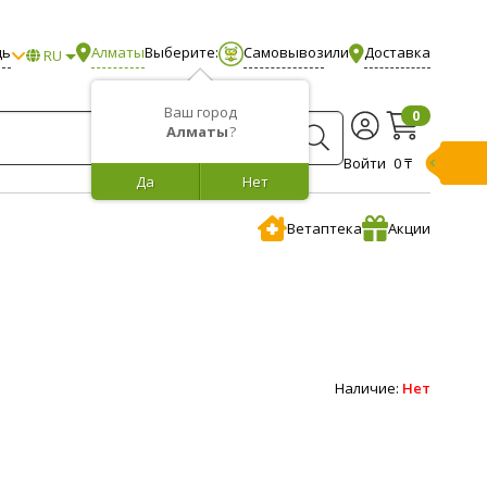
щь
Алматы
Выберите:
Самовывоз
или
Доставка
RU
Ваш город
0
Алматы
?
Войти
0 ₸
Да
Нет
Ветаптека
Акции
Наличие:
Нет