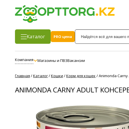
Каталог
PRO цена
Компания
Магазины и ПВЗ
Вакансии
Главная
/
Каталог
/
Кошки
/
Корм для кошек
/
Animonda Carny 
ANIMONDA CARNY ADULT КОНСЕР