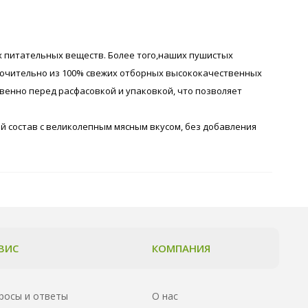
 питательных веществ. Более того,наших пушистых
ключительно из 100% свежих отборных высококачественных
енно перед расфасовкой и упаковкой, что позволяет
й состав с великолепным мясным вкусом, без добавления
ВИС
КОМПАНИЯ
росы и ответы
О нас