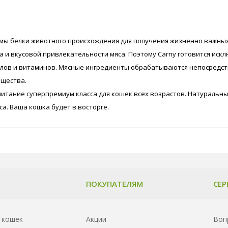
мы белки животного происхождения для получения жизненно важных
ва и вкусовой привлекательности мяса. Поэтому Carny готовится ис
ов и витаминов. Мясные ингредиенты обрабатываются непосредств
ещества.
итание суперпремиум класса для кошек всех возрастов. Натуральны
са. Ваша кошка будет в восторге.
ПОКУПАТЕЛЯМ
СЕР
 кошек
Акции
Воп