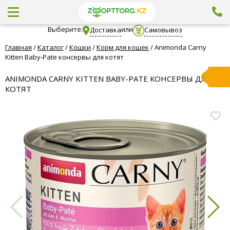
Выберите:
или
Доставка
Самовывоз
Главная
/
Каталог
/
Кошки
/
Корм для кошек
/
Animonda Carny
Kitten Baby-Pate консервы для котят
ANIMONDA CARNY KITTEN BABY-PATE КОНСЕРВЫ ДЛЯ
КОТЯТ