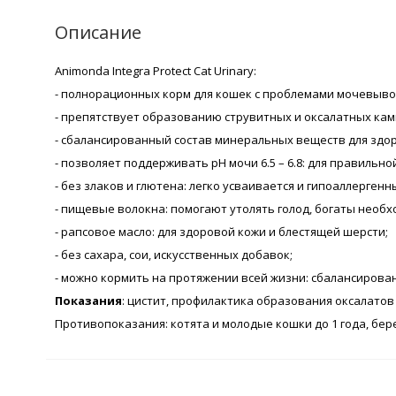
Описание
Animonda Integra Protect Cat Urinary:
- полнорационных корм для кошек с проблемами мочевыво
- препятствует образованию струвитных и оксалатных кам
- сбалансированный состав минеральных веществ для здо
- позволяет поддерживать pH мочи 6.5 – 6.8: для правиль
- без злаков и глютена: легко усваивается и гипоаллергенн
- пищевые волокна: помогают утолять голод, богаты нео
- рапсовое масло: для здоровой кожи и блестящей шерсти;
- без сахара, сои, искусственных добавок;
- можно кормить на протяжении всей жизни: сбалансирован
Показания
: цистит, профилактика образования оксалатов
Противопоказания: котята и молодые кошки до 1 года, бе