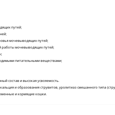
дящих путей;
ней;
ровья мочевыводящих путей;
ной работы мочевыводящих путей;
ы;
бходимыми питательными веществами;
ный состав и высокая усвояемость.
 кальция и образования струвитов, уролитиаз смешанного типа (стру
ременные и кормящие кошки.