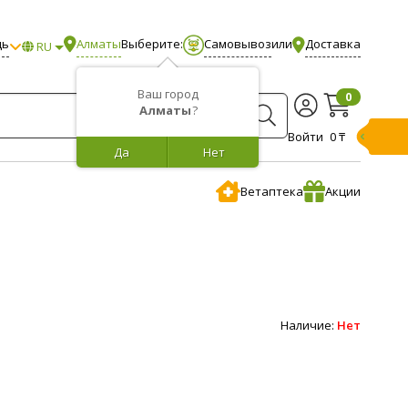
щь
Алматы
Выберите:
Самовывоз
или
Доставка
RU
Ваш город
0
Алматы
?
Войти
0 ₸
Да
Нет
Ветаптека
Акции
Наличие:
Нет