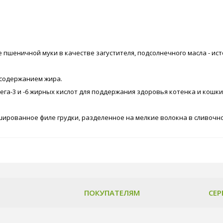
е пшеничной муки в качестве загустителя, подсолнечного масла - ис
 содержанием жира.
га-3 и -6 жирных кислот для поддержания здоровья котенка и кошки
шированное филе грудки, разделенное на мелкие волокна в сливочно
ПОКУПАТЕЛЯМ
СЕР