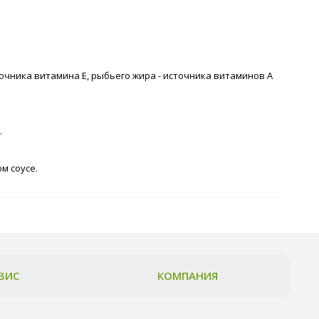
точника витамина Е, рыбьего жира - источника витаминов А
.
м соусе.
ВИС
КОМПАНИЯ