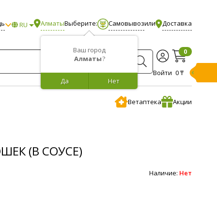
щь
Алматы
Выберите:
Самовывоз
или
Доставка
RU
Ваш город
0
Алматы
?
Войти
0 ₸
Да
Нет
Ветаптека
Акции
ШЕК (В СОУСЕ)
Наличие:
Нет