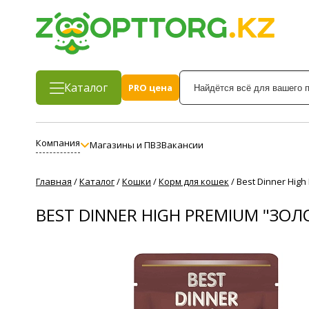
Каталог
PRO цена
Компания
Магазины и ПВЗ
Вакансии
Главная
/
Каталог
/
Кошки
/
Корм для кошек
/
Best Dinner Hig
BEST DINNER HIGH PREMIUM "ЗО