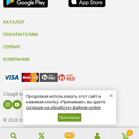
КАТАЛОГ
ПОКУПАТЕЛЯМ
СЕРВИС
КОМПАНИЯ
×
Следуй за нами
Продолжая использовать этот сайт и
нажимая кнопку «Принимаю», вы даете
согласие на обработку файлов cookie
Принимаю
© 2026
8 (800) 004-09-40
ZooOptTorg.KZ
0
PRO