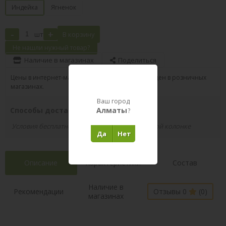
Индейка
Ягненок
-
+
шт
В корзину
Не нашли нужный товар?
Наличие в магазинах
Поделиться
Цены в интернет-магазине могут отличаться от цен в розничных
магазинах.
Ваш город
Способы доставки вашего заказа
Алматы
?
Условия бесплатной доставки указаны в правой колонке
Да
Нет
Описание
Характеристики
Состав
Наличие в
Рекомендации
Отзывы 0
(0)
магазинах