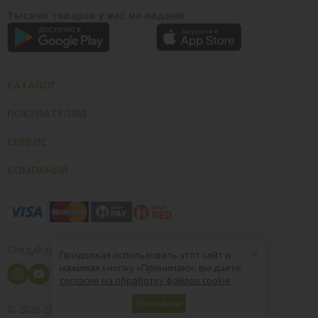
Тысячи товаров у вас на ладони
КАТАЛОГ
ПОКУПАТЕЛЯМ
СЕРВИС
КОМПАНИЯ
×
Следуй за нами
Продолжая использовать этот сайт и
нажимая кнопку «Принимаю», вы даете
согласие на обработку файлов cookie
Принимаю
© 2026
8 (800) 004-09-40
ZooOptTorg.KZ