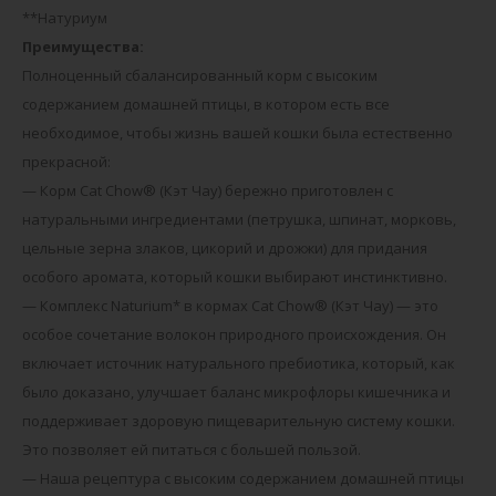
**Натуриум
Преимущества:
Полноценный сбалансиро­ванный корм с высоким
содержанием домашней птицы, в котором есть все
необходимое, чтобы жизнь вашей кошки была естественно
прекрасной:
— Корм Cat Chow® (Кэт Чау) бережно приготовлен с
натуральными ингредиентами (петрушка, шпинат, морковь,
цельные зерна злаков, цикорий и дрожжи) для придания
особого аромата, который кошки выбирают инстинктивно.
— Комплекс Naturium* в кормах Cat Chow® (Кэт Чау) — это
особое сочетание волокон природного происхождения. Он
включает источник натурального пребиотика, который, как
было доказано, улучшает баланс микрофлоры кишечника и
поддерживает здоровую пищеварительную систему кошки.
Это позволяет ей питаться с большей пользой.
— Наша рецептура с высоким содержанием домашней птицы