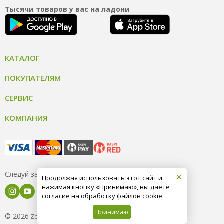
Тысячи товаров у вас на ладони
КАТАЛОГ
ПОКУПАТЕЛЯМ
СЕРВИС
КОМПАНИЯ
×
Следуй за нами
Продолжая использовать этот сайт и
нажимая кнопку «Принимаю», вы даете
согласие на обработку файлов cookie
Принимаю
© 2026
8 (800) 004-09-40
ZooOptTorg.KZ