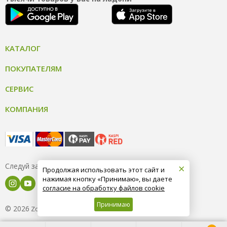
КАТАЛОГ
ПОКУПАТЕЛЯМ
СЕРВИС
КОМПАНИЯ
×
Следуй за нами
Продолжая использовать этот сайт и
нажимая кнопку «Принимаю», вы даете
согласие на обработку файлов cookie
Принимаю
© 2026
8 (800) 004-09-40
ZooOptTorg.KZ