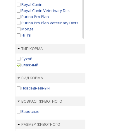
Royal Canin
Royal Canin Veterinary Diet
Purina Pro Plan
Purina Pro Plan Veterinary Diets
Monge
Hill's
Hill's Prescription Diet
Animonda
ТИП КОРМА
Applaws
Сухой
Banditos
Влажный
Berkley
Best Dinner
ВИД КОРМА
Bewi Cat
BioMenu
Повседневный
Blitz
Bozita
ВОЗРАСТ ЖИВОТНОГО
Brit
Brooksfield
Взрослые
Buffet
Cat Chow
РАЗМЕР ЖИВОТНОГО
Darsi