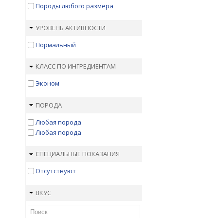
Dr. Clauder's
Породы любого размера
Edel Cat
EUKANUBA
УРОВЕНЬ АКТИВНОСТИ
Evanger’s
Нормальный
Farmina N&D
Farmina Vet Life
Felix
КЛАСС ПО ИНГРЕДИЕНТАМ
Forza10
Эконом
FreshPet
Friskies
ПОРОДА
Gemon
Gimcat
Любая порода
GO!
Любая порода
Grandorf
Happy Cat
СПЕЦИАЛЬНЫЕ ПОКАЗАНИЯ
Husse
Japan Premium Pet
Отсутствуют
Karmy
Kitekat
ВКУС
Landor
Lechat