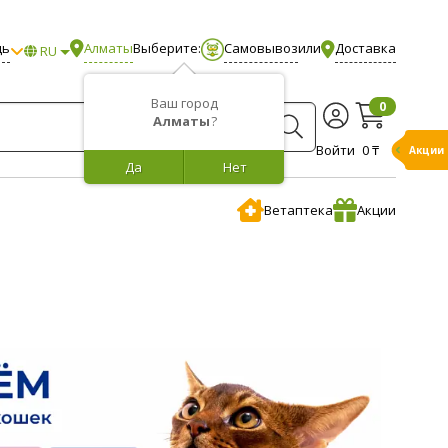
щь
Алматы
Выберите:
Самовывоз
или
Доставка
RU
Ваш город
0
Алматы
?
Войти
0 ₸
Акции
Да
Нет
Ветаптека
Акции