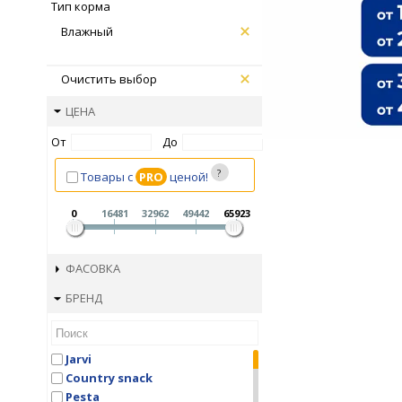
Тип корма
Влажный
Очистить выбор
ЦЕНА
От
До
Товары с
PRO
ценой!
0
16481
32962
49442
65923
ФАСОВКА
БРЕНД
Jarvi
Country snaсk
Pesta