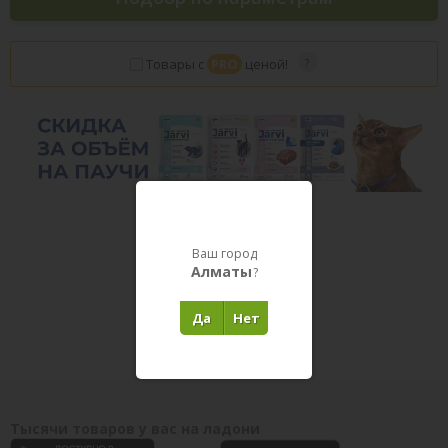
Товары с
PRO
ценой!
Ваш город
Алматы
?
Товары в пути
Да
Нет
Тысячи товаров у вас на ладони