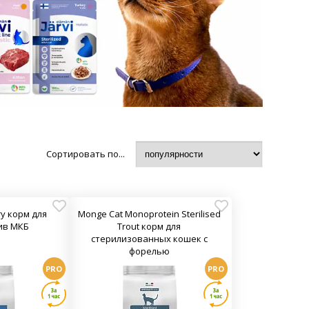
Сортировать по...
ry корм для
Monge Cat Monoprotein Sterilised
ив МКБ
Trout корм для
стерилизованных кошек с
форелью
PRO
PRO