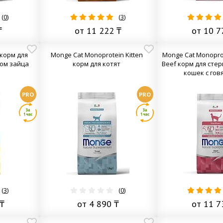
(
0
)
(
3
)
₸
от 11 222 ₸
от 10 7
 корм для
Monge Cat Monoprotein Kitten
Monge Cat Monoprot
сом зайца
корм для котят
Beef корм для сте
кошек с гов
PRO
PRO
(
3
)
(
0
)
₸
от 4 890 ₸
от 11 7