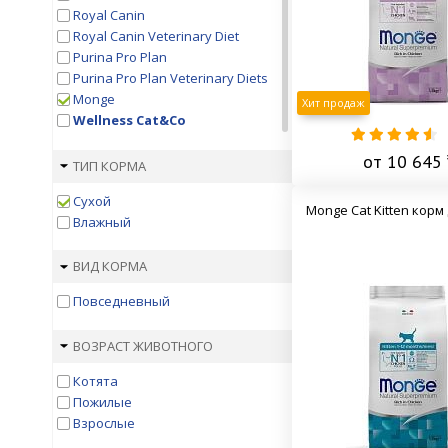
Royal Canin
Royal Canin Veterinary Diet
Purina Pro Plan
Purina Pro Plan Veterinary Diets
Monge
Хит продаж
Wellness Cat&Co
Hill's
от 10 645 
Hill's Prescription Diet
ТИП КОРМА
1St Choice
Сухой
Acana
Monge Cat Kitten корм
Влажный
AJO
Appetite
ВИД КОРМА
Applaws
Best Dinner
Повседневный
Bewi Cat
Blitz
ВОЗРАСТ ЖИВОТНОГО
Bozita
Brit
Котята
Brit Veterinary Diet
Пожилые
Brooksfield
Взрослые
Carnilove Brit