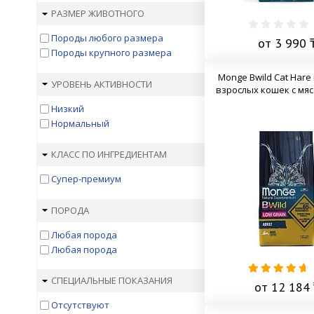
Cat Chow
РАЗМЕР ЖИВОТНОГО
Croque
Darsi
Породы любого размера
от 3 990 
Dr. Clauder's
Породы крупного размера
EUKANUBA
Monge Bwild Cat Hare
Farmina N&D
УРОВЕНЬ АКТИВНОСТИ
взрослых кошек с мя
Farmina Vet Life
Низкий
Felix
Нормальный
Fitmin
Florida
Forza10
КЛАСС ПО ИНГРЕДИЕНТАМ
Friskies
Супер-премиум
Gemon
GO!
ПОРОДА
Grandorf
Happy Cat
Любая порода
Happy Cat (вет. корма)
Любая порода
Holistic Blend
Husse
СПЕЦИАЛЬНЫЕ ПОКАЗАНИЯ
от 12 184 
Karmy
KiS-KiS
Отсутствуют