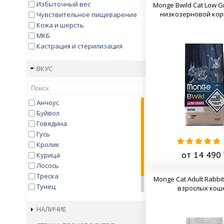
Kitekat
Избыточный вес
Monge Bwild Cat Low Gr
Landor
низкозерновой кор
Чувствительное пищеварение
Lechat
Кожа и шерсть
Leonardo
МКБ
Matisse
Кастрация и стерилизация
ME-O
Mera
ВКУС
Monge Vet Solution
Mr.Buffalo
NAGOMI
Анчоус
Natura
Буйвол
Nature`s Protection
Говядина
Nature's Table
Гусь
NOW
Кролик
Nutram
от 14 490 
Курица
ONE & ONLY
Лосось
Orijen
Треска
Monge Cat Adult Rabbi
Perfect Fit
Тунец
взрослых кош
Pro-Vet
Утка
ProBalance
Форель
НАЛИЧИЕ
Pronature
PROХВОСТ