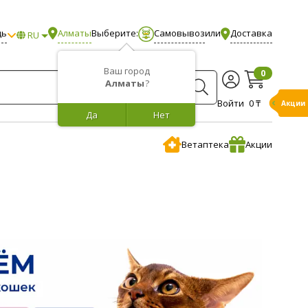
щь
Алматы
Выберите:
Самовывоз
или
Доставка
RU
Ваш город
0
Алматы
?
Войти
0 ₸
Акции
Да
Нет
Ветаптека
Акции