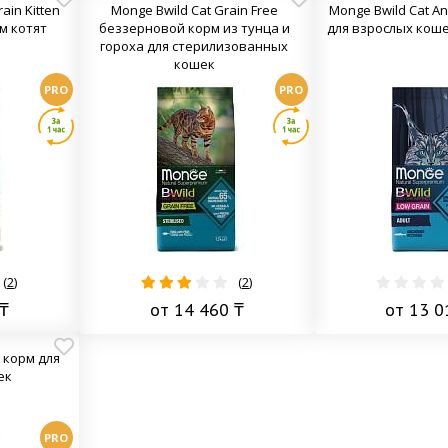
ain Kitten
Monge Bwild Cat Grain Free
Monge Bwild Cat A
м котят
беззерновой корм из тунца и
для взрослых коше
гороха для стерилизованных
кошек
PRO
PRO
(
2
)
(
2
)
₸
от 14 460 ₸
от 13 0
t корм для
ек
PRO