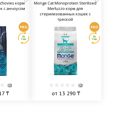
nchovies корм
Monge Cat Monoprotein Sterilised
к с анчоусом
Merluzzo корм для
стерилизованных кошек с
треской
PRO
PRO
(
0
)
(
0
)
17 ₸
от 13 290 ₸