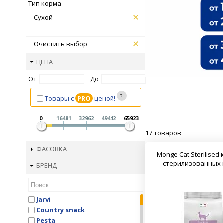
Тип корма
Сухой
Очистить выбор
ЦЕНА
От
До
Товары с
PRO
ценой!
0
16481
32962
49442
65923
17 товаров
ФАСОВКА
Monge Cat Sterilised
стерилизованных
БРЕНД
Jarvi
Country snaсk
Pesta