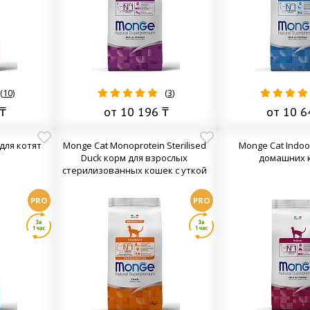
(
10
)
(
3
)
₸
от 10 196 ₸
от 10 6
 для котят
Monge Cat Monoprotein Sterilised
Monge Cat Indoo
Duck корм для взрослых
домашних 
стерилизованных кошек с уткой
PRO
PRO