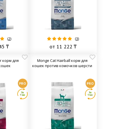
(
2
)
(
3
)
45 ₸
от 11 222 ₸
r корм для
Monge Cat Hairball корм для
кошек
кошек против комочков шерсти
PRO
PRO