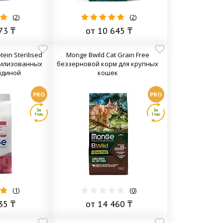
(
2
)
(
2
)
73 ₸
от 10 645 ₸
ein Sterilised
Monge Bwild Cat Grain Free
рилизованных
беззерновой корм для крупных
ядиной
кошек
PRO
PRO
(
1
)
(
0
)
35 ₸
от 14 460 ₸