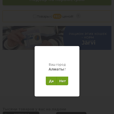
Товары с
PRO
ценой!
Ваш город
Алматы
?
Товары в пути
Да
Нет
Тысячи товаров у вас на ладони