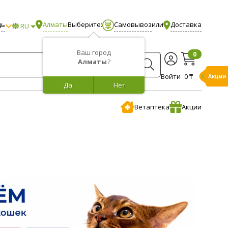
щь
Алматы
Выберите:
Самовывоз
или
Доставка
RU
Ваш город
0
Алматы
?
Войти
0 ₸
Акции
Да
Нет
Ветаптека
Акции