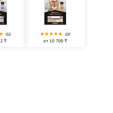
(
52
)
(
29
)
82 ₸
от 10 700 ₸