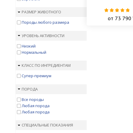
Cat Chow
Croque
РАЗМЕР ЖИВОТНОГО
Darsi
от 73 790 
Dr. Clauder's
Породы любого размера
EUKANUBA
Farmina N&D
УРОВЕНЬ АКТИВНОСТИ
Farmina Vet Life
Низкий
Felix
Нормальный
Fitmin
Florida
Forza10
КЛАСС ПО ИНГРЕДИЕНТАМ
Friskies
Супер-премиум
Gemon
GO!
ПОРОДА
Grandorf
Happy Cat
Все породы
Happy Cat (вет. корма)
Любая порода
Holistic Blend
Любая порода
Husse
Karmy
СПЕЦИАЛЬНЫЕ ПОКАЗАНИЯ
KiS-KiS