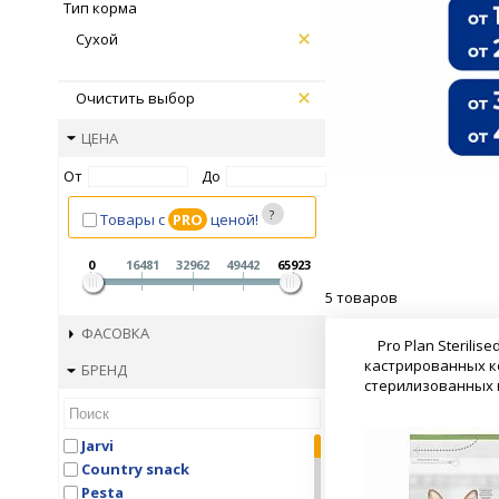
Тип корма
Сухой
Очистить выбор
ЦЕНА
От
До
Товары с
PRO
ценой!
0
16481
32962
49442
65923
5 товаров
ФАСОВКА
Pro Plan Sterilise
кастрированных к
БРЕНД
стерилизованных
Jarvi
Country snaсk
Pesta