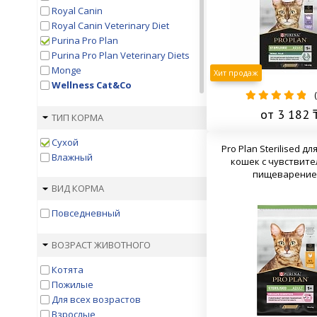
Royal Canin
Royal Canin Veterinary Diet
Purina Pro Plan
Purina Pro Plan Veterinary Diets
Monge
Хит продаж
Wellness Cat&Co
(
Hill's
от 3 182 
Hill's Prescription Diet
ТИП КОРМА
1St Choice
Сухой
Acana
Pro Plan Sterilised дл
Влажный
AJO
кошек с чувствит
пищеварени
Appetite
ВИД КОРМА
Applaws
Best Dinner
Повседневный
Bewi Cat
Blitz
ВОЗРАСТ ЖИВОТНОГО
Bozita
Brit
Котята
Brit Veterinary Diet
Пожилые
Brooksfield
Для всех возрастов
Carnilove Brit
Взрослые