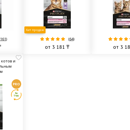
Хит продаж
161
)
(
64
)
₸
от 3 181 ₸
от 3 1
я котов и
ельным
ем
PRO