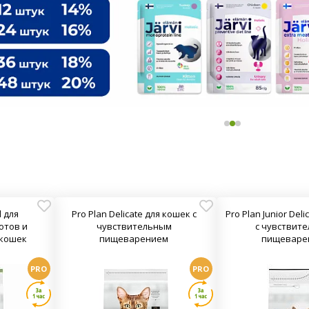
d для
Pro Plan Delicate для кошек с
Pro Plan Junior Deli
отов и
чувствительным
с чувствит
 кошек
пищеварением
пищеваре
PRO
PRO