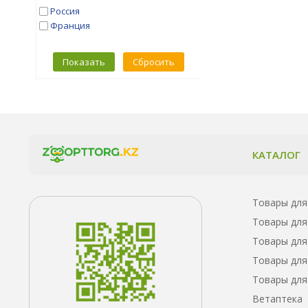
Purina One
Россия
Reflex
Франция
SAVARRA
Simba
Показать
Сбросить
Sirius
Spectrum
Trendline
Wellness Core
Whiskas
Winner
КАТАЛОГ
ZILLII
Васька
Дарлинг
Зоогурман
Товары для
Мнямс
Товары для
Наша Марка
Товары для
Фаворит
Товары для
Товары для
Ветаптека