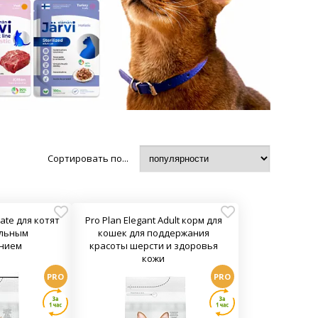
Сортировать по...
cate для котят
Pro Plan Elegant Adult корм для
ельным
кошек для поддержания
нием
красоты шерсти и здоровья
кожи
PRO
PRO