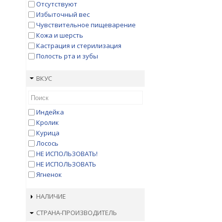
Kitekat
Отсутствуют
Landor
Избыточный вес
Lechat
Чувствительное пищеварение
Leonardo
Кожа и шерсть
Matisse
Кастрация и стерилизация
ME-O
Полость рта и зубы
Mera
Monge Vet Solution
ВКУС
Mr.Buffalo
NAGOMI
Natura
Индейка
Nature`s Protection
Кролик
Nature's Table
Курица
NOW
Лосось
Nutram
НЕ ИСПОЛЬЗОВАТЬ!
ONE & ONLY
НЕ ИСПОЛЬЗОВАТЬ
Orijen
Ягненок
Perfect Fit
Pro-Vet
НАЛИЧИЕ
ProBalance
Pronature
СТРАНА-ПРОИЗВОДИТЕЛЬ
PROХВОСТ