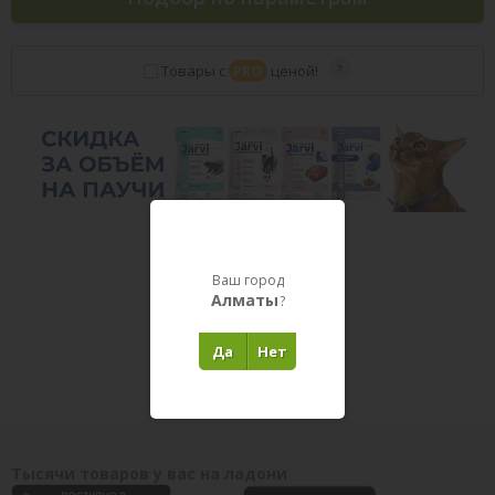
Товары с
PRO
ценой!
Ваш город
Алматы
?
Товары в пути
Да
Нет
Тысячи товаров у вас на ладони