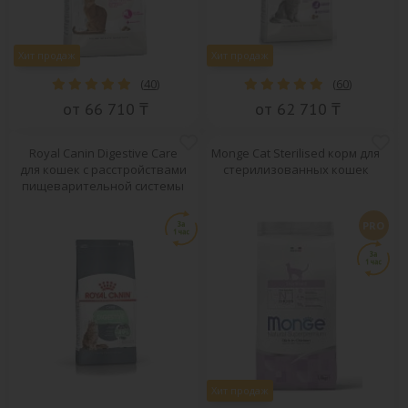
Хит продаж
Хит продаж
(
40
)
(
60
)
от 66 710 ₸
от 62 710 ₸
Royal Canin Digestive Care
Monge Cat Sterilised корм для
для кошек с расстройствами
стерилизованных кошек
пищеварительной системы
PRO
Хит продаж