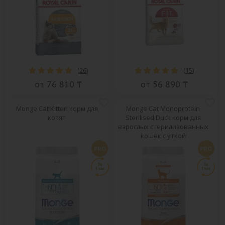
(
26
)
(
15
)
от 76 810 ₸
от 56 890 ₸
Monge Cat Kitten корм для
Monge Cat Monoprotein
котят
Sterilised Duck корм для
взрослых стерилизованных
кошек с уткой
PRO
PRO