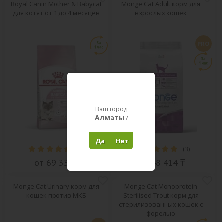
Royal Canin Mother & Babycat
Monge Cat Adult корм для
для котят от 1 до 4 месяцев
взрослых кошек
PRO
Ваш город
Алматы
?
Да
Нет
(
60
)
(
3
)
от 69 330 ₸
от 48 414 ₸
Monge Cat Urinary корм для
Monge Cat Monoprotein
кошек против МКБ
Sterilised Trout корм для
стерилизованных кошек с
форелью