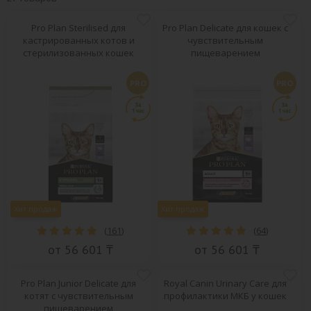
Pro Plan Sterilised для
Pro Plan Delicate для кошек с
кастрированных котов и
чувствительным
стерилизованных кошек
пищеварением
ВСЕ БРЕНДЫ
PRO
PRO
Хит продаж
Хит продаж
(
161
)
(
64
)
от 56 601 ₸
от 56 601 ₸
Pro Plan Junior Delicate для
Royal Canin Urinary Care для
котят с чувствительным
профилактики МКБ у кошек
пищеварением