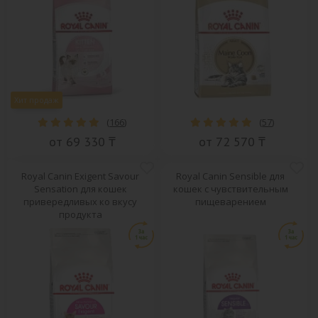
Хит продаж
(
166
)
(
57
)
от 69 330 ₸
от 72 570 ₸
Royal Canin Exigent Savour
Royal Canin Sensible для
Sensation для кошек
кошек с чувствительным
привередливых ко вкусу
пищеварением
продукта