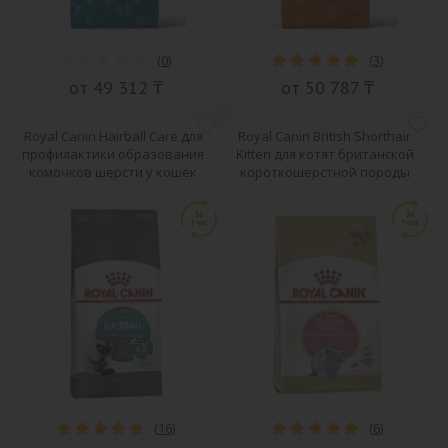
(
0
)
(
3
)
от 49 312 ₸
от 50 787 ₸
Royal Canin Hairball Care для
Royal Canin British Shorthair
профилактики образования
Kitten для котят британской
комочков шерсти у кошек
короткошерстной породы
(
16
)
(
6
)