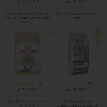
от 76 810 ₸
от 76 850 ₸
Royal Canin Persian Adult для
Blitz Adult Cat для взрослых
взрослых кошек персидской
кошек
породы
PRO
(
8
)
(
0
)
от 72 570 ₸
от 36 030 ₸
Felix Двойная вкуснятина
Blitz Sterilised Cat для
для кошек
стерилизованных кошек и