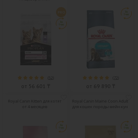
PRO
(
52
)
(
72
)
от 56 601 ₸
от 69 890 ₸
Royal Canin Kitten для котят
Royal Canin Maine Coon Adult
от 4 месяцев
для кошек породы мейн-кун