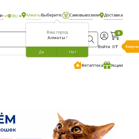
щь
Алматы
Выберите:
Самовывоз
или
Доставка
RU
Ваш город
0
Алматы
?
Войти
0 ₸
Бонусы
Да
Нет
Ветаптека
Акции