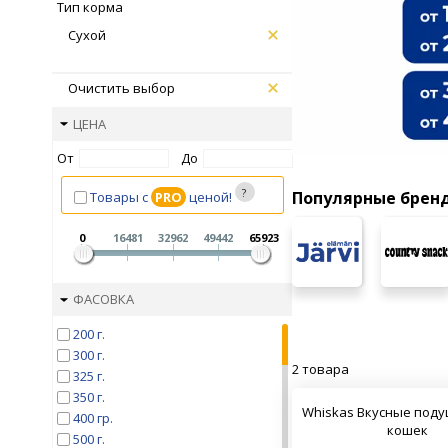
Тип корма
Сухой
Очистить выбор
ЦЕНА
От
До
Популярные брен
Товары с
PRO
ценой!
0
16481
32962
49442
65923
ФАСОВКА
200 г.
300 г.
2 товара
325 г.
350 г.
Whiskas Вкусные поду
400 гр.
кошек
500 г.