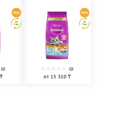
PRO
PRO
(
0
)
(
0
)
₸
от 15 310 ₸