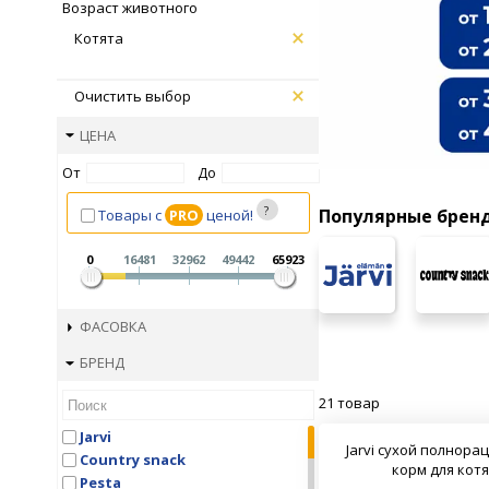
Возраст животного
Котята
Очистить выбор
ЦЕНА
От
До
Популярные брен
Товары с
PRO
ценой!
0
16481
32962
49442
65923
ФАСОВКА
БРЕНД
21 товар
Jarvi
Jarvi сухой полнор
Country snaсk
корм для кот
Pesta