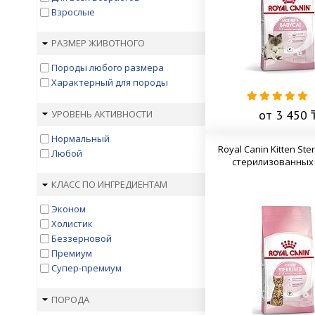
Friskies
Взрослые
Gemon
Grandorf
РАЗМЕР ЖИВОТНОГО
Happy Cat
Husse
Породы любого размера
Karmy
Характерный для породы
KiS-KiS
Landor
от 3 450 
УРОВЕНЬ АКТИВНОСТИ
Lechat
Нормальный
Leonardo
Royal Canin Kitten Ster
Любой
Matisse
стерилизованных 
ME-O
Mera
КЛАСС ПО ИНГРЕДИЕНТАМ
Mr.Buffalo
Эконом
Natura
Холистик
Nature`s Protection
Беззерновой
NOW
Премиум
Nutram
Супер-премиум
ONE & ONLY
Perfect Fit
ПОРОДА
ProBalance