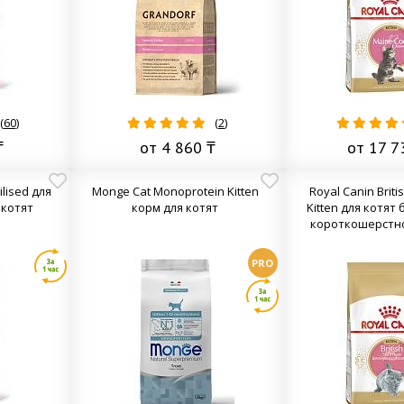
(
60
)
(
2
)
₸
от 4 860 ₸
от 17 7
ilised для
Monge Cat Monoprotein Kitten
Royal Canin Briti
котят
корм для котят
Kitten для котят
короткошерстн
PRO