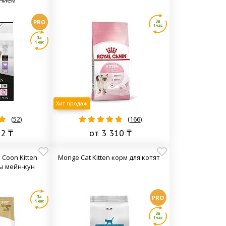
PRO
Хит продаж
(
52
)
(
166
)
82 ₸
от 3 310 ₸
 Coon Kitten
Monge Cat Kitten корм для котят
ы мейн-кун
PRO