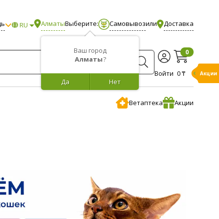
щь
Алматы
Выберите:
Самовывоз
или
Доставка
RU
Ваш город
0
Алматы
?
Войти
0 ₸
Акции
Да
Нет
Ветаптека
Акции