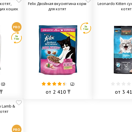
 котят,
Felix Двойная вкуснятина корм
Leonardo Kitten с
щих кошек
для котят
котят
PRO
(
0
)
(
2
)
₸
от 2 410 ₸
от 3 4
n Lamb &
котят
PRO