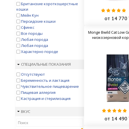
Pronature
Британские короткошерстные
Purina One
кошки
Reflex
Мейн Кун
от 14 770 
SAVARRA
Персидские кошки
Sirius
Сфинкс
Spectrum
Monge Bwild Cat Low Gr
Все породы
Trendline
низкозерновой кор
Любая порода
Wellness Core
Любая порода
Whiskas
Характерно породе
Winner
ZILLII
СПЕЦИАЛЬНЫЕ ПОКАЗАНИЯ
Мнямс
Наша Марка
Отсутствуют
Беременность и лактация
Чувствительное пищеварение
Пищевая аллергия
Кастрация и стерилизация
ВКУС
от 14 490 