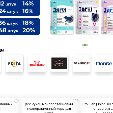
ды
ационный
Jarvi сухой монопротеиновый
Pro Plan Junior Deli
ят
полнорационный корм для
с чувствит
котят
пищеваре