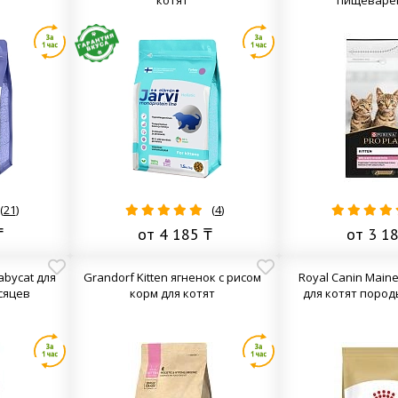
(
21
)
(
4
)
₸
от 4 185 ₸
от 3 1
abycat для
Grandorf Kitten ягненок с рисом
Royal Canin Maine
есяцев
корм для котят
для котят пород