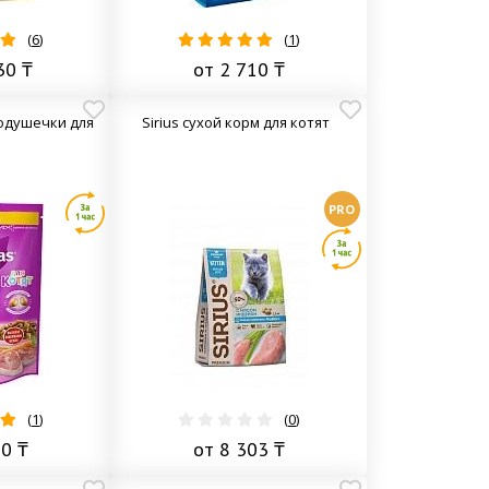
(
6
)
(
1
)
30 ₸
от 2 710 ₸
одушечки для
Sirius сухой корм для котят
PRO
(
1
)
(
0
)
30 ₸
от 8 303 ₸