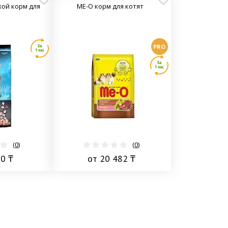
ухой корм для
ME-O корм для котят
PRO
(
0
)
(
0
)
10 ₸
от 20 482 ₸