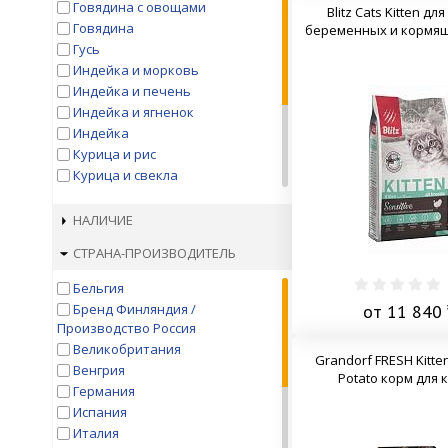
Говядина с овощами
Blitz Cats Kitten для
Говядина
беременных и кормя
Гусь
Индейка и морковь
Индейка и печень
Индейка и ягненок
Индейка
Курица и рис
Курица и свекла
Курица
НЕ ИСПОЛЬЗОВАТЬ
НАЛИЧИЕ
Птица
СТРАНА-ПРОИЗВОДИТЕЛЬ
Утка
Форель
Бельгия
Ягненок и батат
от 11 840 
Бренд Финляндия /
Ягненок и рис
Производство Россия
Великобритания
Grandorf FRESH Kitte
Венгрия
Potato корм для 
Германия
Испания
Италия