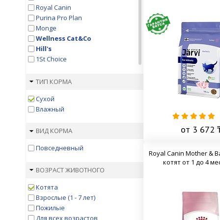
Royal Canin
Purina Pro Plan
Monge
Wellness Cat&Co
Hill's
1St Choice
Appetite
Applaws
ТИП КОРМА
Blitz
Сухой
Bozita
Влажный
Brit
Brooksfield
от 3 672 
ВИД КОРМА
Carnilove Brit
Cat Chow
Повседневный
Croque
Royal Canin Mother & B
котят от 1 до 4 м
EUKANUBA
ВОЗРАСТ ЖИВОТНОГО
Farmina N&D
Felix
Котята
Fitmin
Взрослые (1 - 7 лет)
Florida
Пожилые
Forza10
Для всех возрастов