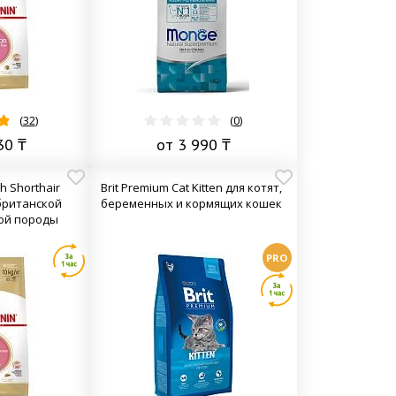
(
32
)
(
0
)
30 ₸
от 3 990 ₸
sh Shorthair
Brit Premium Cat Kitten для котят,
 британской
беременных и кормящих кошек
ой породы
PRO