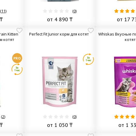
(
11
)
(
0
)
₸
от 4 890 ₸
от 17 7
ain Kitten
Perfect Fit Junior корм для котят
Whiskas Вкусные п
м котят
котят
PRO
(
2
)
(
0
)
₸
от 1 050 ₸
от 1 3