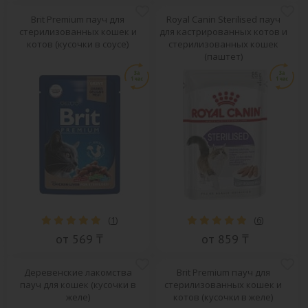
Brit Premium пауч для
Royal Canin Sterilised пауч
стерилизованных кошек и
для кастрированных котов и
котов (кусочки в соусе)
стерилизованных кошек
(паштет)
(
1
)
(
6
)
от 569 ₸
от 859 ₸
Деревенские лакомства
Brit Premium пауч для
пауч для кошек (кусочки в
стерилизованных кошек и
желе)
котов (кусочки в желе)