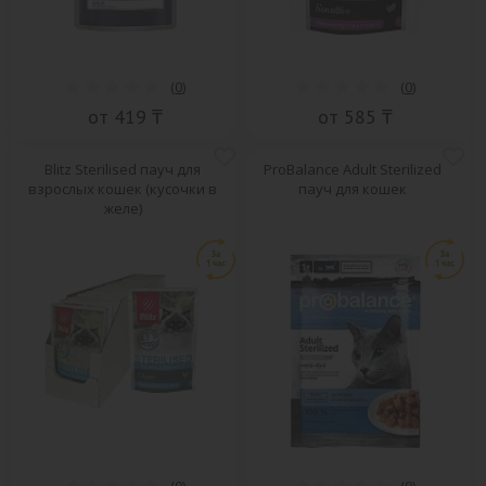
(
0
)
(
0
)
от 419 ₸
от 585 ₸
Blitz Sterilised пауч для
ProBalance Adult Sterilized
взрослых кошек (кусочки в
пауч для кошек
желе)