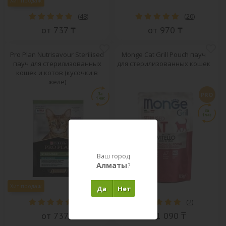
Хит продаж
(
48
)
(
20
)
от 737 ₸
от 970 ₸
Pro Plan Nutrisavour Sterilised
Monge Cat Grill Pouch пауч
пауч для стерилизованных
для стерилизованных кошек
кошек и котов (кусочки в
желе)
PRO
Ваш город
Алматы
?
Хит продаж
Да
Нет
(
50
)
(
2
)
от 737 ₸
от 1 090 ₸