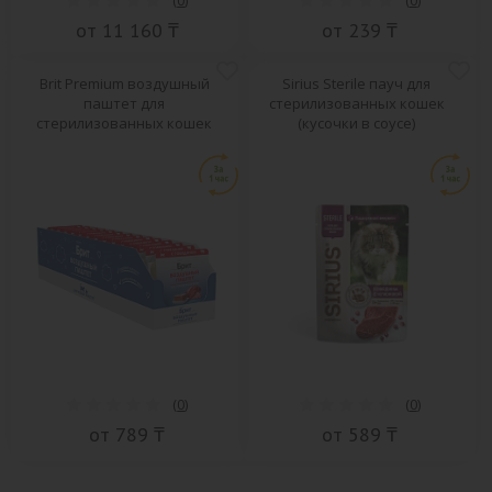
(
0
)
(
0
)
от 11 160 ₸
от 239 ₸
Brit Premium воздушный
Sirius Sterile пауч для
паштет для
стерилизованных кошек
стерилизованных кошек
(кусочки в соусе)
(
0
)
(
0
)
от 789 ₸
от 589 ₸