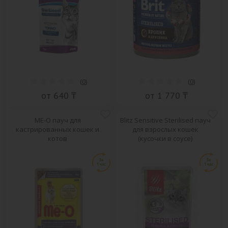
(
0
)
(
0
)
от 640 ₸
от 1 770 ₸
ME-O пауч для
Blitz Sensitive Sterilised пауч
кастрированных кошек и
для взрослых кошек
котов
(кусочки в соусе)