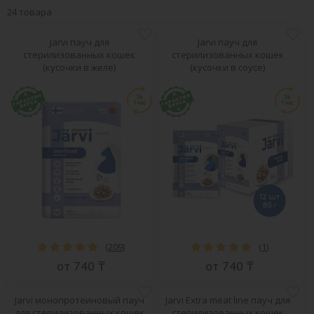
24 товара
Jarvi пауч для
Jarvi пауч для
стерилизованных кошек
стерилизованных кошек
(кусочки в желе)
(кусочки в соусе)
ВСЕ БРЕНДЫ
(
209
)
(
1
)
от 740 ₸
от 740 ₸
Jarvi монопротеиновый пауч
Jarvi Extra meat line пауч для
для стерилизованных кошек
стерилизованных кошек