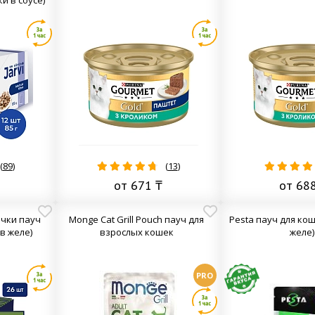
(
89
)
(
13
)
от 671 ₸
от 68
очки пауч
Monge Cat Grill Pouch пауч для
Pesta пауч для кош
в желе)
взрослых кошек
желе)
PRO