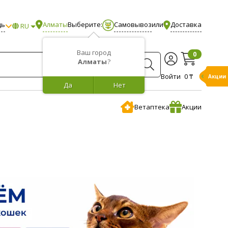
щь
Алматы
Выберите:
Самовывоз
или
Доставка
RU
Ваш город
0
Алматы
?
Войти
0 ₸
Акции
Да
Нет
Ветаптека
Акции