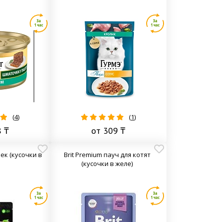
(
4
)
(
1
)
8 ₸
от 309 ₸
ек (кусочки в
Brit Premium пауч для котят
(кусочки в желе)