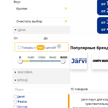
Вкус
Кролик
Очистить выбор
ЦЕНА
От
До
Популярные брен
Товары с
PRO
ценой!
0
16481
32962
49442
65923
ФАСОВКА
БРЕНД
15 товаров
Jarvi
Jarvi пауч для ко
Pesta
чувствительн
Monge
пищеварением (кусочк