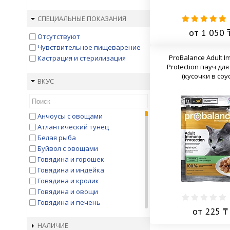
СПЕЦИАЛЬНЫЕ ПОКАЗАНИЯ
от 1 050 
Отсутствуют
Чувствительное пищеварение
ProBalance Adult 
Кастрация и стерилизация
Protection пауч дл
(кусочки в соус
ВКУС
Анчоусы с овощами
Атлантический тунец
Белая рыба
Буйвол с овощами
Говядина и горошек
Говядина и индейка
Говядина и кролик
Говядина и овощи
Говядина и печень
от 225 ₸
Говядина и птица
Говядина и рубец
НАЛИЧИЕ