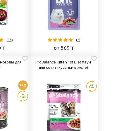
(
35
)
(
2
)
0 ₸
от 569 ₸
онсервы для
ProBalance Kitten 1st Diet пауч
к
для котят (кусочки в желе)
PRO