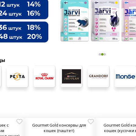
ды
шек с
Gourmet Gold консервы для
Gourmet Gold ко
ым
кошек (паштет)
кошек (кусочки 
и в соусе)