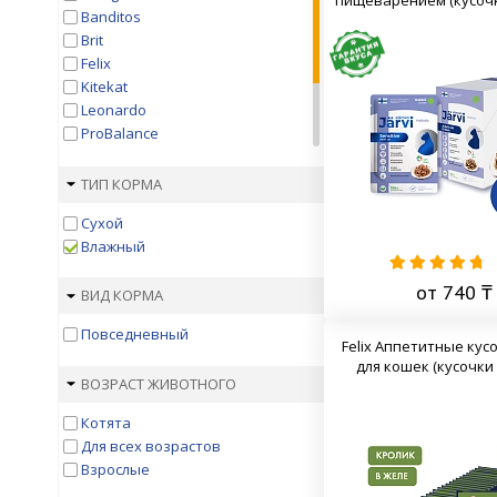
Banditos
Brit
Felix
Kitekat
Leonardo
ProBalance
PROХВОСТ
Simba
ТИП КОРМА
Whiskas
Сухой
Гурмэ
Влажный
от 740 ₸
ВИД КОРМА
Повседневный
Felix Аппетитные кус
для кошек (кусочки 
ВОЗРАСТ ЖИВОТНОГО
Котята
Для всех возрастов
Взрослые