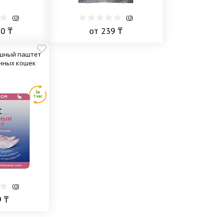
(
0
)
(
0
)
90 ₸
от 239 ₸
ушный паштет
нных кошек
(
0
)
9 ₸