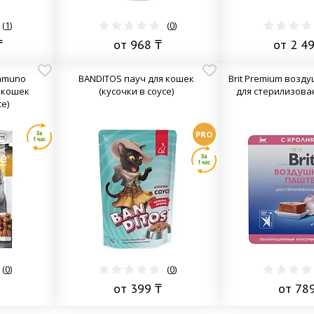
(
1
)
(
0
)
₸
от 968 ₸
от 2 4
Immuno
BANDITOS пауч для кошек
Brit Premium возд
я кошек
(кусочки в соусе)
для стерилизова
е)
PRO
(
0
)
(
0
)
от 399 ₸
от 78