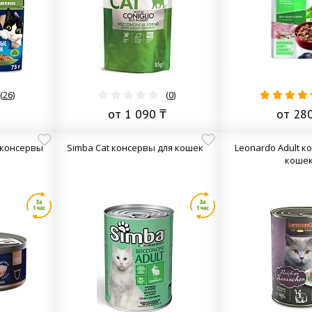
(
26
)
(
0
)
от 1 090 ₸
от 28
e консервы
Simba Cat консервы для кошек
Leonardo Adult к
коше