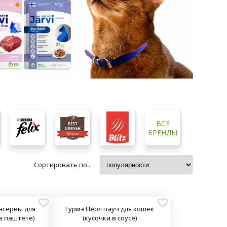
ВСЕ
БРЕНДЫ
Сортировать по...
нсервы для
Гурмэ Перл пауч для кошек
в паштете)
(кусочки в соусе)