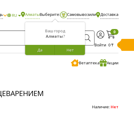
щь
Алматы
Выберите:
Самовывоз
или
Доставка
RU
Ваш город
0
Алматы
?
Войти
0 ₸
Да
Нет
Ветаптека
Акции
ЩЕВАРЕНИЕМ
Наличие:
Нет