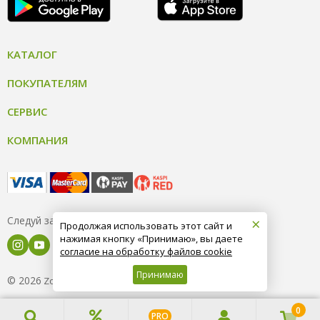
КАТАЛОГ
ПОКУПАТЕЛЯМ
СЕРВИС
КОМПАНИЯ
×
Следуй за нами
Продолжая использовать этот сайт и
нажимая кнопку «Принимаю», вы даете
согласие на обработку файлов cookie
Принимаю
© 2026
8 (800) 004-09-40
ZooOptTorg.KZ
0
PRO