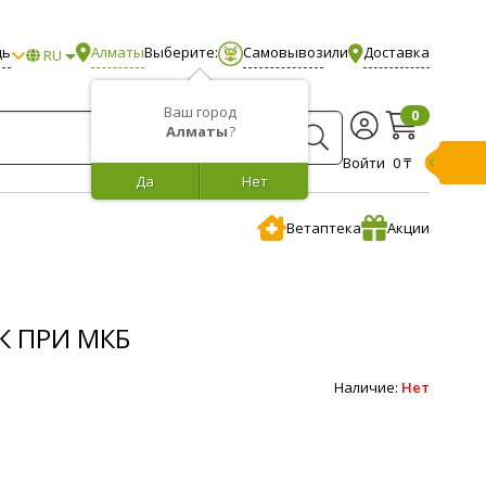
щь
Алматы
Выберите:
Самовывоз
или
Доставка
RU
Ваш город
0
Алматы
?
Войти
0 ₸
Да
Нет
Ветаптека
Акции
ЕК ПРИ МКБ
Наличие:
Нет