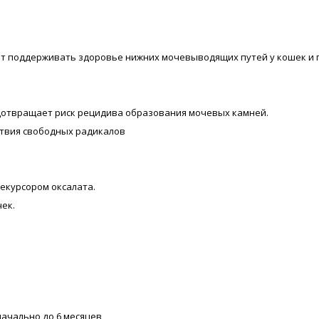
re помогает поддерживать здоровье нижних мочевыводящих путей у кош
едотвращает риск рецидива образования мочевых камней.
ствия свободных радикалов
рекурсором оксалата.
ек.
ачально до 6 месяцев