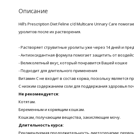
Описание
Hill’s Prescription Diet Feline c/d Multicare Urinary Ca
уролитов после их растворения.
- Растворяет струвитные уролиты уже через 14 дней и пр
- Антиоксидантная формула помогает защитить от воздей
- Великолепный вкус, который понравится Вашей кошке
- Подходит для длительного применения
Витамин С не входит в состав корма, поскольку является п
С низким содержанием соли для поддержания здоровья поч
Не рекомендуется:
Котятам.
Беременным и кормящим кошкам.
Кошкам, получающим вещества, закисляющие мочу.
Длительность курса:
Рекомендуемая продолжительность диетотерапии: первон