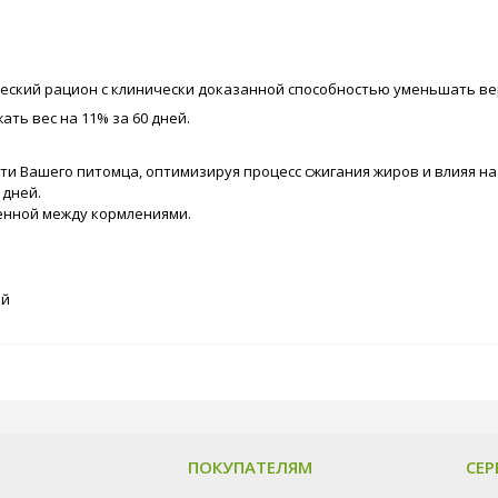
ческий рацион с клинически доказанной способностью уменьшать в
ть вес на 11% за 60 дней.
и Вашего питомца, оптимизируя процесс сжигания жиров и влияя на
 дней.
енной между кормлениями.
ей
ПОКУПАТЕЛЯМ
СЕР