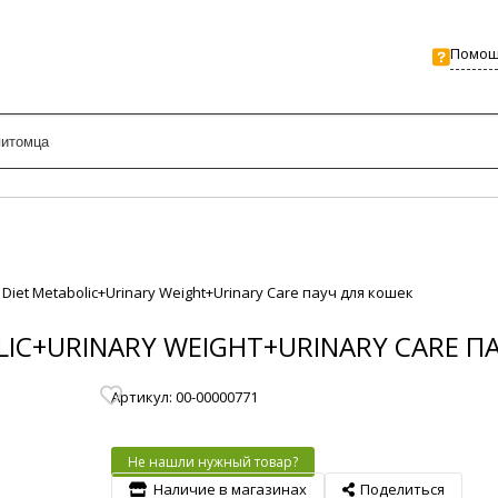
Помо
ion Diet Metabolic+Urinary Weight+Urinary Care пауч для кошек
BOLIC+URINARY WEIGHT+URINARY CARE 
Артикул: 00-00000771
Не нашли нужный товар?
Наличие в магазинах
Поделиться