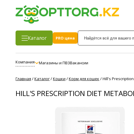
Каталог
PRO цена
Компания
Магазины и ПВЗ
Вакансии
Главная
/
Каталог
/
Кошки
/
Корм для кошек
/
Hill's Prescript
HILL'S PRESCRIPTION DIET META