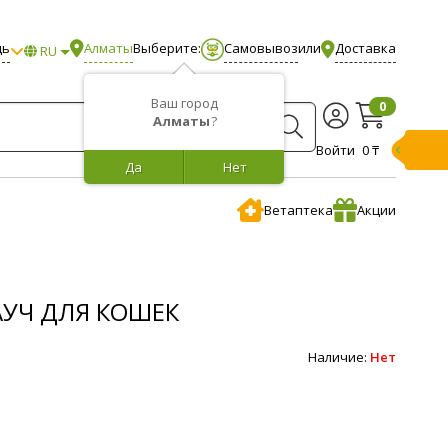
щь
Алматы
Выберите:
Самовывоз
или
Доставка
RU
Ваш город
0
Алматы
?
Войти
0 ₸
Да
Нет
Ветаптека
Акции
ПАУЧ ДЛЯ КОШЕК
Наличие:
Нет