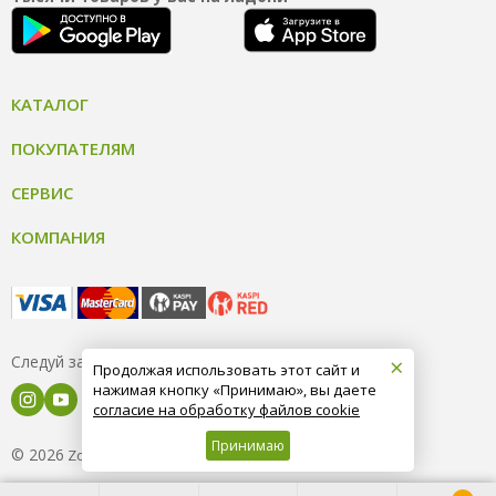
КАТАЛОГ
ПОКУПАТЕЛЯМ
СЕРВИС
КОМПАНИЯ
×
Следуй за нами
Продолжая использовать этот сайт и
нажимая кнопку «Принимаю», вы даете
согласие на обработку файлов cookie
Принимаю
© 2026
8 (800) 004-09-40
ZooOptTorg.KZ