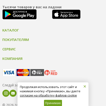
Тысячи товаров у вас на ладони
КАТАЛОГ
ПОКУПАТЕЛЯМ
СЕРВИС
КОМПАНИЯ
×
Следуй за нами
Продолжая использовать этот сайт и
нажимая кнопку «Принимаю», вы даете
согласие на обработку файлов cookie
Принимаю
© 2026
8 (800) 004-09-40
ZooOptTorg.KZ