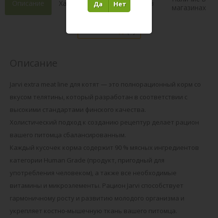
Описание
Характеристики
Состав
Да
Нет
магазинах
Отзывы 5
(4)
Описание
Jarvi extra meat line для котят — это полнорационный корм со
вкусом телятины, который разработан в соответствии с
высокими стандартами финского качества.
Холистический подход к созданию рецептур делает рацион
вашего питомца сбалансированным.
Каждый кусочек корма содержит 90 % мясных ингредиентов
категории Human Grade (продукт, пригодный для
употребления человеком), а также все необходимые
витамины и микроэлементы. Рацион Jarvi способствует
гармоничному росту и развитию молодого организма и
укрепляет костно-мышечную ткань вашего питомца.