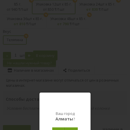
85 г.
Упаковка 12шт х 85 г.
Упаковка 24шт х 85 г.
от 940
₸/1шт
от 850
₸/1шт
от 830
₸/1шт
Упаковка 36шт х 85 г.
Упаковка 48шт х 85 г.
от 810
₸/1шт
от 790
₸/1шт
Вкус
Телятина
-
+
шт
В корзину
Не нашли нужный товар?
Наличие в магазинах
Поделиться
Цены в интернет-магазине могут отличаться от цен в розничных
магазинах.
Способы доставки вашего заказа
Условия бесплатной доставки указаны в правой колонке
Ваш город
Алматы
?
Наличие в