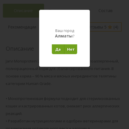
Описание
Характеристики
Состав
Наличие в
Рекомендации
Отзывы 5
(4)
магазинах
Ваш город
Алматы
?
Описание
Да
Нет
Jarvi Monoprotein Line – это холистический, гипоаллергенный,
полнорационный корм для сбалансированного питания. В
основе корма – 90 % мяса и мясных ингредиентов телятины
категории Human Grade.
• Монопротеиновая формула подходит для стерилизованных
кошек и кастрированных котов, снижает риск аллергических
реакций.
• Разработан нутрициологами и одобрен ветеринарами для
поддержания оптимального веса и здоровья