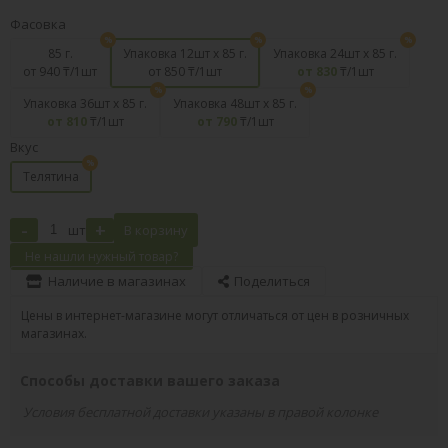
Фасовка
85 г.
Упаковка 12шт х 85 г.
Упаковка 24шт х 85 г.
от 940
₸/1шт
от 850
₸/1шт
от 830
₸/1шт
Упаковка 36шт х 85 г.
Упаковка 48шт х 85 г.
от 810
₸/1шт
от 790
₸/1шт
Вкус
Телятина
-
+
шт
В корзину
Не нашли нужный товар?
Наличие в магазинах
Поделиться
Цены в интернет-магазине могут отличаться от цен в розничных
магазинах.
Способы доставки вашего заказа
Условия бесплатной доставки указаны в правой колонке