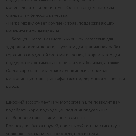
мочевыделительной системы. Соответствует высоким
стандартам финского качества.
• Herbs Mix включает комплекс трав, поддерживающих
иммунитет и пищеварение.
• Обогащен Омега-3 и Омега-6 жирными кислотами для
здоровья кожи и шерсти, таурином для правильной работы
сердечно-сосудистой системы и зрения, L-карнитином для
поддержания оптимального веса и метаболизма, а также
сбалансированным комплексом аминокислот (лизин,
метионин, цистеин, триптофан) для поддержания мышечной
массы.
Широкий ассортимент Jarvi Monoprotein Line позволит вам
подобрать корм, подходящий под индивидуальные
особенности вашего домашнего животного.
При покупке блока паучей, ориентируйтесь на этикетку на
упаковке с указанием штрихкода, веса и вкуса.