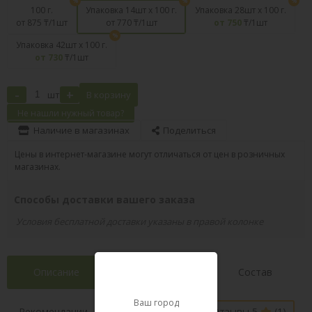
100 г.
Упаковка 14шт х 100 г.
Упаковка 28шт х 100 г.
от 875
₸/1шт
от 770
₸/1шт
от 750
₸/1шт
Упаковка 42шт х 100 г.
от 730
₸/1шт
-
+
шт
В корзину
Не нашли нужный товар?
Наличие в магазинах
Поделиться
Цены в интернет-магазине могут отличаться от цен в розничных
магазинах.
Способы доставки вашего заказа
Условия бесплатной доставки указаны в правой колонке
Описание
Характеристики
Состав
Ваш город
Наличие в
Рекомендации
Отзывы 5
(1)