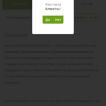
Описание
Характеристики
Состав
Ваш город
Алматы
?
Наличие в
Рекомендации
Отзывы 5
(4)
магазинах
Да
Нет
Описание
Jarvi preventive diet line Urinary — это полнорационный корм
для кошек для профилактики заболеваний мочекаменной
болезни, который разработан в соответствии с высокими
стандартами финского качества. Создан нутрициологами
(специалистами в области питания) и одобрен ветеринарами,
чтобы обеспечить вашего питомца сбалансированным
рационом.
Состав разработан и полностью адаптирован специально для