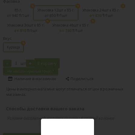
Фасовка
85 г.
Упаковка 12шт х 85 г.
Упаковка 24шт х 85 г.
от 940
₸/1шт
от 850
₸/1шт
от 830
₸/1шт
Упаковка 36шт х 85 г.
Упаковка 48шт х 85 г.
от 810
₸/1шт
от 790
₸/1шт
Вкус
Курица
-
+
шт
В корзину
Не нашли нужный товар?
Наличие в магазинах
Поделиться
Цены в интернет-магазине могут отличаться от цен в розничных
магазинах.
Способы доставки вашего заказа
Условия бесплатной доставки указаны в правой колонке