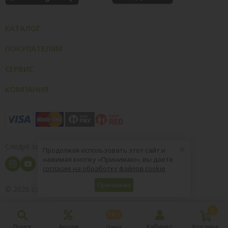
КАТАЛОГ
ПОКУПАТЕЛЯМ
СЕРВИС
КОМПАНИЯ
×
Следуй за нами
Продолжая использовать этот сайт и
нажимая кнопку «Принимаю», вы даете
согласие на обработку файлов cookie
Принимаю
© 2026
8 (800) 004-09-40
ZooOptTorg.KZ
0
PRO
Поиск
Акции
Кабинет
Корзина
Цена