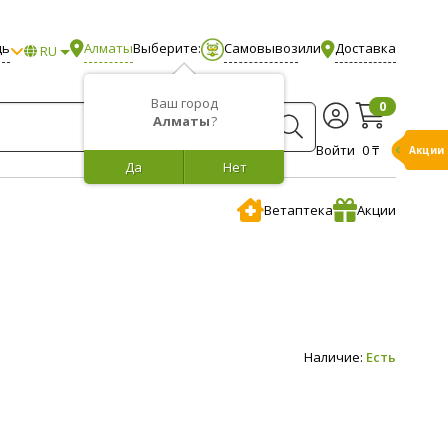
щь
Алматы
Выберите:
Самовывоз
или
Доставка
RU
Ваш город
0
Алматы
?
Войти
0 ₸
Акции
Да
Нет
Ветаптека
Акции
Наличие:
Есть