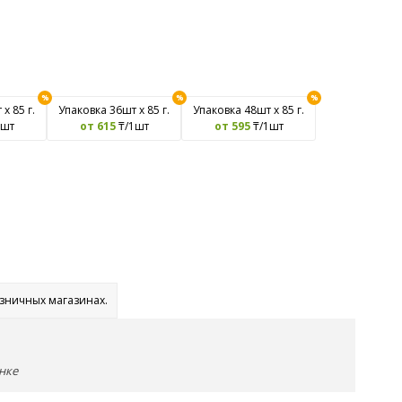
х 85 г.
Упаковка 36шт х 85 г.
Упаковка 48шт х 85 г.
1шт
от 615
₸/1шт
от 595
₸/1шт
озничных магазинах.
нке