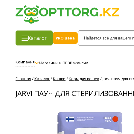
Каталог
PRO цена
Компания
Магазины и ПВЗ
Вакансии
Главная
/
Каталог
/
Кошки
/
Корм для кошек
/
Jarvi пауч для 
JARVI ПАУЧ ДЛЯ СТЕРИЛИЗОВАНН