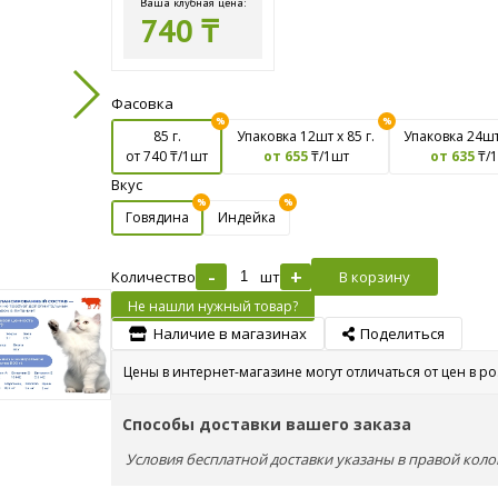
Ваша клубная цена:
740 ₸
Фасовка
85 г.
Упаковка 12шт х 85 г.
Упаковка 24шт 
от 740
₸/1шт
от 655
₸/1шт
от 635
₸/
Вкус
Говядина
Индейка
-
+
Количество
шт
В корзину
Не нашли нужный товар?
Наличие в магазинах
Поделиться
Цены в интернет-магазине могут отличаться от цен в р
Способы доставки вашего заказа
Условия бесплатной доставки указаны в правой коло