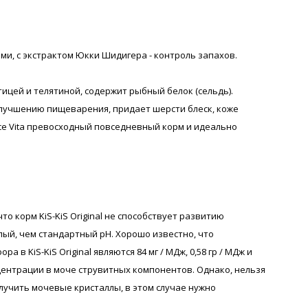
ми, с экстрактом Юкки Шидигера - контроль запахов.
цей и телятиной, содержит рыбный белок (сельдь).
улучшению пищеварения, придает шерсти блеск, коже
lce Vita превосходный повседневный корм и идеально
то корм KiS-KiS Original не способствует развитию
лый, чем стандартный pH. Хорошо известно, что
 KiS-KiS Original являются 84 мг / МДж, 0,58 гр / МДж и
онцентрации в моче струвитных компонентов. Однако, нельзя
лучить мочевые кристаллы, в этом случае нужно