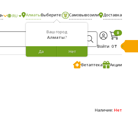
щь
Алматы
Выберите:
Самовывоз
или
Доставка
RU
Ваш город
0
Алматы
?
Войти
0 ₸
Да
Нет
Ветаптека
Акции
Наличие:
Нет