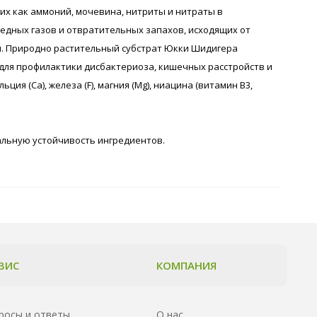
х как аммоний, мочевина, нитриты и нитраты в
дных газов и отвратительных запахов, исходящих от
. Природно растительный субстрат Юкки Шидигера
ля профилактики дисбактериоза, кишечных расстройств и
я (Ca), железа (F), магния (Mg), ниацина (витамин В3,
альную устойчивость ингредиентов.
ВИС
КОМПАНИЯ
росы и ответы
О нас