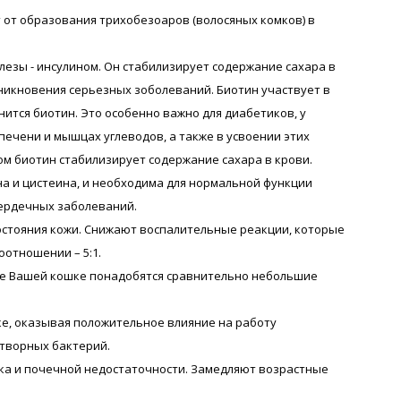
от образования трихобезоаров (волосяных комков) в
езы - инсулином. Он стабилизирует содержание сахара в
зникновения серьезных зоболеваний. Биотин участвует в
ится биотин. Это особенно важно для диабетиков, у
печени и мышцах углеводов, а также в усвоении этих
зом биотин стабилизирует содержание сахара в крови.
на и цистеина, и необходима для нормальной функции
сердечных заболеваний.
остояния кожи. Снижают воспалительные реакции, которые
отношении – 5:1.
ине Вашей кошке понадобятся cравнительно небольшие
е, оказывая положительное влияние на работу
творных бактерий.
ка и почечной недостаточности. Замедляют возрастные