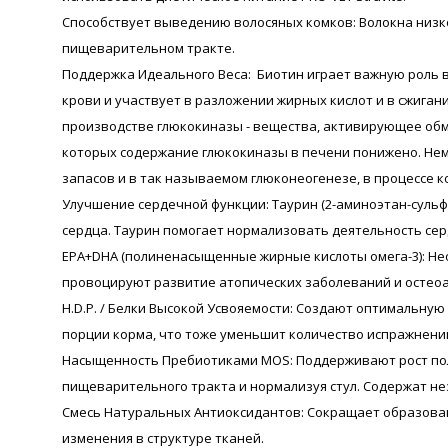
Способствует выведению волосяных комков: Волокна низк
пищеварительном тракте.
Поддержка Идеального Веса: Биотин играет важную роль в
крови и участвует в разложении жирных кислот и в сжиган
производстве глюкокиназы - вещества, активирующее обме
которых содержание глюкокиназы в печени понижено. Нема
запасов и в так называемом глюконеогенезе, в процессе к
Улучшение сердечной функции: Таурин (2-аминоэтан-сульф
сердца. Таурин помогает нормализовать деятельность се
EPA+DHA (полиненасыщенные жирные кислоты омега-3): Не
провоцируют развитие атопических заболеваний и остеоар
H.D.P. / Белки Высокой Усвояемости: Создают оптимальн
порции корма, что тоже уменьшит количество испражнени
Насыщенность Пребиотиками MOS: Поддерживают рост пол
пищеварительного тракта и нормализуя стул. Содержат н
Смесь Натуральных Антиоксидантов: Сокращает образован
изменения в структуре тканей.