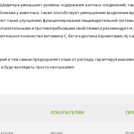
 Шидигера уменьшает уровень содержания азотных соединений, таки
олизма у животных, также способствует уменьшению выделения вре
уют также улучшению функционирования пищеварительной системы
спалительными и противогрибковыми свойствами и рекомендуется д
ельное количество витамина С, бета-каротина (провитамин А), кальци
рий и тем самым предохраняет корм от распада, гарантируя максим
 и буде выглядеть просто неотразимо!
ПОКУПАТЕЛЯМ
СЕР
 кошек
Акции
Воп