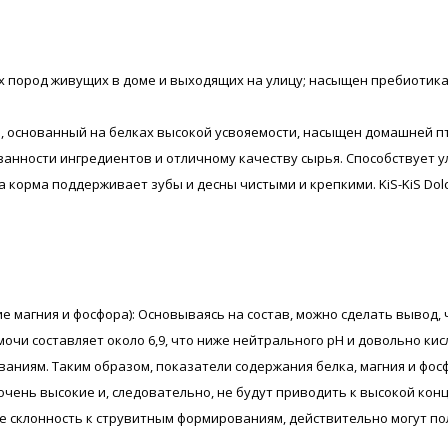
х пород живущих в доме и выходящих на улицу; насыщен пребиотика
 основанный на белках высокой усвояемости, насыщен домашней пти
анности ингредиентов и отличному качеству сырья. Способствует 
а корма поддерживает зубы и десны чистыми и крепкими. KiS-KiS Do
е магния и фосфора): Основываясь на состав, можно сделать вывод, ч
очи составляет около 6,9, что ниже нейтрального pH и довольно кис
ям. Таким образом, показатели содержания белка, магния и фосфора в
не очень высокие и, следовательно, не будут приводить к высокой к
 склонность к струвитным формированиям, действительно могут по