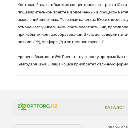
Контроль Запахов: Высокая концентрация экстракта Юкки
пищеварительном тракте и вовлеченных в процессы метаб
выделений животных. Полезные качества Юкки способств
отмечен его уникальными противоартритными, противово
при избыточном газообразовании. Экстракт содержит значит
витамин РР), фосфора (P) и витаминов группы В.
Уровень Влажности 8%: Препятствует росту вредных бакте
Благодаря KiS-KiS Ваша кошка приобретет отличную форму
КАТАЛОГ
Товары для