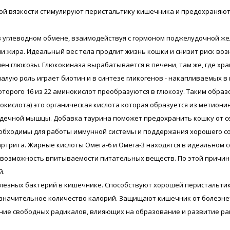
ой вязкости стимулируют перистальтику кишечника и предохраняют 
 углеводном обмене, взаимодействуя с гормоном поджелудочной жел
ии жира. Идеальный вес тела продлит жизнь кошки и снизит риск во
н глюкозы. Глюкокиназа вырабатывается в печени, там же, где хран
лую роль играет биотин и в синтезе гликогенов - накапливаемых в 
оторого 16 из 22 аминокислот преобразуются в глюкозу. Таким обра
окислота) это органическая кислота которая образуется из метиони
рдечной мышцы. Добавка таурина поможет предохранить кошку от 
обходимы для работы иммунной системы и поддержания хорошего с
трита. Жирные кислоты Омега-6 и Омега-3 находятся в идеальном со
ую возможность впитываемости питательных веществ. По этой прич
й.
езных бактерий в кишечнике. Способствуют хорошей перистальтик
езначительное количество калорий. Защищают кишечник от болезне
ие свободных радикалов, влияющих на образование и развитие ра