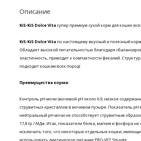
Описание
KiS-KiS Dolce Vita
супер премиум сухой корм для кошек все
KiS-KiS Dolce Vita
по настоящему вкусный и полезный корм,
Обладает высокой питательностью благодаря сбалансиров
эластичность, приводит к компактности фекалий. Структур
подходит кошкам всех пород!
Преимущества корма:
Контроль pH мочи (мочевой pH около 6.9, низкое содержани
струвитных кристаллов в мочевом пузыре. Показатель рН м
нейтральный рН мочи не способствует струвитным образовани
17,8 гр / МДж. Итак, показатели белка, магния и фосфора 
исключить того, что некоторые отдельные кошки, имеющие
использовать диетическое питание PRO-VET Struvite.