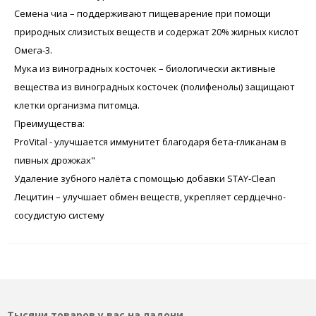
Семена чиа – поддерживают пищеварение при помощи
природных слизистых веществ и содержат 20% жирных кислот
Омега-3.
Мука из виноградных косточек – биологически активные
вещества из виноградных косточек (полифенолы) защищают
клетки организма питомца.
Преимущества:
ProVital - улучшается иммунитет благодаря бета-гликанам в
пивных дрожжах"
Удаление зубного налёта с помощью добавки STAY-Clean
Лецитин – улучшает обмен веществ, укрепляет сердцечно-
сосудистую систему
Тысячи товаров у вас на ладони