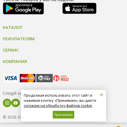
КАТАЛОГ
ПОКУПАТЕЛЯМ
СЕРВИС
КОМПАНИЯ
×
Следуй за нами
Продолжая использовать этот сайт и
нажимая кнопку «Принимаю», вы даете
согласие на обработку файлов cookie
Принимаю
© 2026
8 (800) 004-09-40
ZooOptTorg.KZ