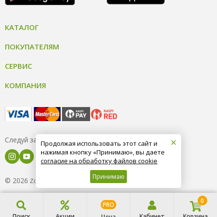
КАТАЛОГ
ПОКУПАТЕЛЯМ
СЕРВИС
КОМПАНИЯ
×
Следуй за нами
Продолжая использовать этот сайт и
нажимая кнопку «Принимаю», вы даете
согласие на обработку файлов cookie
Принимаю
© 2026
8 (800) 004-09-40
ZooOptTorg.KZ
0
PRO
Поиск
Акции
Кабинет
Корзина
Цена