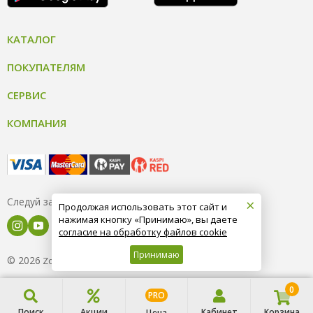
КАТАЛОГ
ПОКУПАТЕЛЯМ
СЕРВИС
КОМПАНИЯ
×
Следуй за нами
Продолжая использовать этот сайт и
нажимая кнопку «Принимаю», вы даете
согласие на обработку файлов cookie
Принимаю
© 2026
8 (800) 004-09-40
ZooOptTorg.KZ
0
PRO
Поиск
Акции
Кабинет
Корзина
Цена