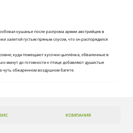
робовал кушанье после разгрома армии австрийцев в
ки залитой густым пряным соусом, что он распорядился
аровне, куда помещают кусочки цыплёнка, обваленные в
лько минут до готовности к птице добавляют душистые
 на чуть обжаренном воздушном багете.
ВИС
КОМПАНИЯ