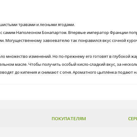
шистыми травами и лесными ягодами.
 с самим Наполеоном Бонапартом. Впервые император Франции поп
и. Могущественному завоевателю так понравился вкус сочной куроч
ело множество изменений. Но по-прежнему его готовят в глубокой ж
ельном масле. Чтобы получить особый кисло-сладкий вкус, за неско
 доводят до кипения и снимают с огня. Ароматного цыплёнка подают
ПОКУПАТЕЛЯМ
СЕР