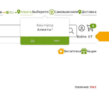
щь
Алматы
Выберите:
Самовывоз
или
Доставка
RU
Ваш город
0
Алматы
?
Войти
0 ₸
Да
Нет
Ветаптека
Акции
Наличие:
Нет